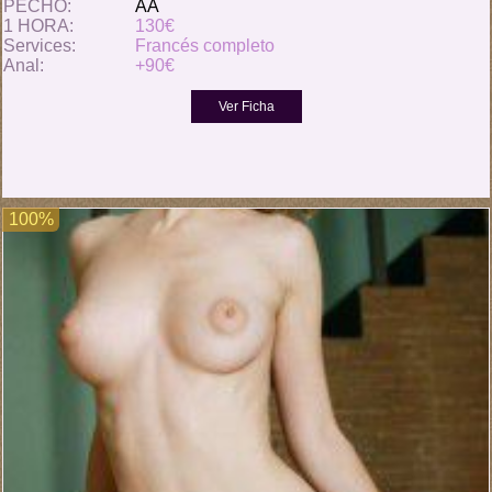
PECHO:
AA
1 HORA:
130€
Services:
Francés completo
Anal:
+90€
100%