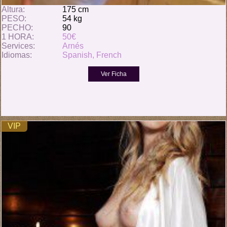
Altura:
175 cm
PESO:
54 kg
PECHO:
90
1 HORA:
50€
Services:
Arnés
Idiomas:
Spanish, French
VIP