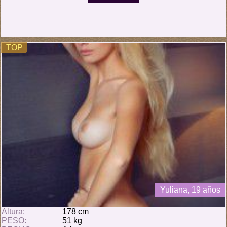
TOP
Yuliana, 19 años
Altura:
178 cm
PESO:
51 kg