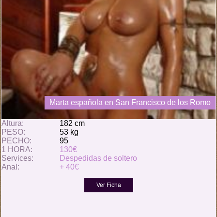
Marta española en San Francisco de los Romo
Altura:
182 cm
PESO:
53 kg
PECHO:
95
1 HORA:
130€
Services:
Despedidas de soltero
Anal:
+ 40€