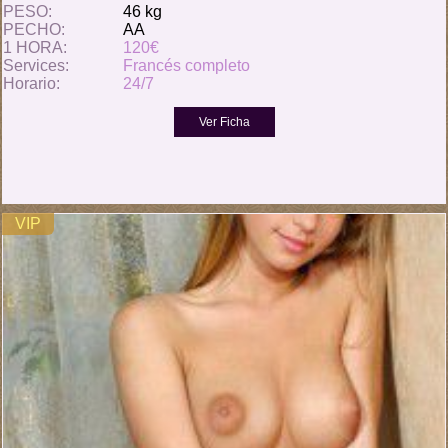
PESO:
46 kg
PECHO:
AA
1 HORA:
120€
Services:
Francés completo
Horario:
24/7
VIP