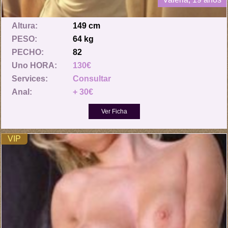
Altura:
149 cm
PESO:
64 kg
PECHO:
82
Uno HORA:
130€
Services:
Consultar
Anal:
+ 30€
VIP