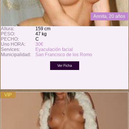
Annita, 20 años
Altura:
159 cm
PESO:
47 kg
PECHO:
C
Uno HORA:
30€
Services:
Eyaculación facial
Municipalidad:
San Francisco de los Romo
VIP