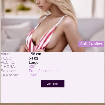
Sofi, 24 años
Altura:
158 cm
PESO:
54 kg
PECHO:
Large
1 HORA:
40€
Services:
Francés completo
La Noche:
+50€