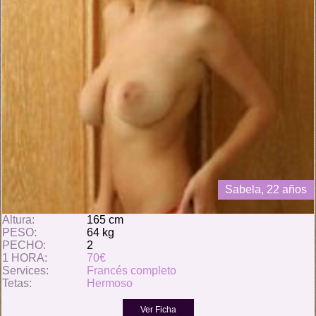
Sabela, 22 años
Altura:
165 cm
PESO:
64 kg
PECHO:
2
1 HORA:
70€
Services:
Francés completo
Tetas:
Hermoso