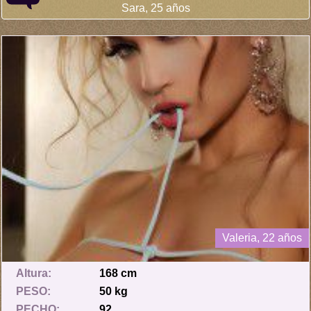
Sara, 25 años
Valeria, 22 años
Altura:
168 cm
PESO:
50 kg
PECHO:
92