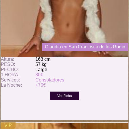
Claudia en San Francisco de los Romo
Altura:
163 cm
PESO:
57 kg
PECHO:
Large
1 HORA:
80€
Services:
Consoladores
La Noche:
+70€
VIP