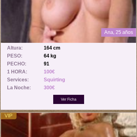
Ana, 25 años
Altura:
164 cm
PESO:
64 kg
PECHO:
91
1 HORA:
100€
Services:
Squirting
La Noche:
300€
VIP