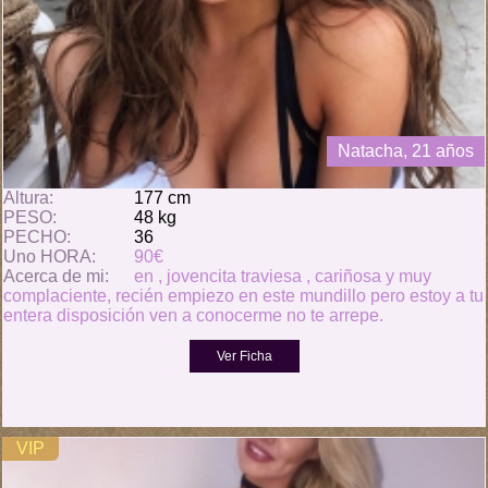
Natacha, 21 años
Altura:
177 cm
PESO:
48 kg
PECHO:
36
Uno HORA:
90€
Acerca de mi:
en , jovencita traviesa , cariñosa y muy
complaciente, recién empiezo en este mundillo pero estoy a tu
entera disposición ven a conocerme no te arrepe.
VIP