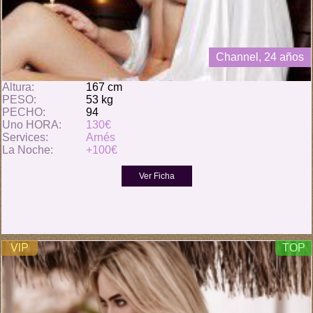
Channel, 24 años
Altura:
167 cm
PESO:
53 kg
PECHO:
94
Uno HORA:
130€
Services:
Arnés
La Noche:
+100€
VIP
TOP