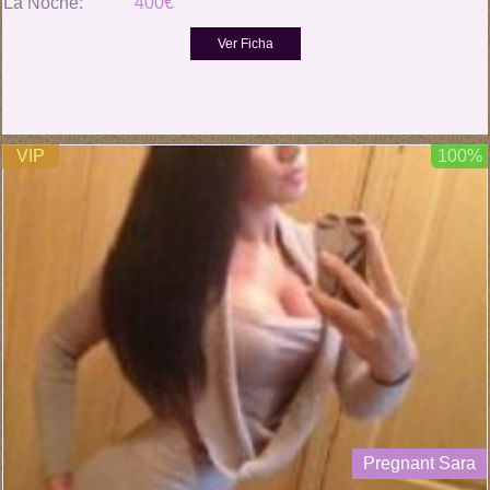
La Noche:
400€
VIP
100%
Pregnant Sara