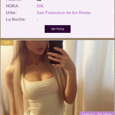
HORA:
50€
Urbe:
San Francisco de los Romo
La Noche:
-
VIP
Valeria, 19 años