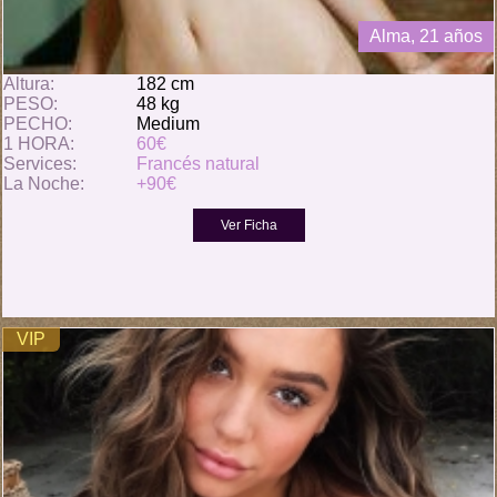
Alma, 21 años
Altura:
182 cm
PESO:
48 kg
PECHO:
Medium
1 HORA:
60€
Services:
Francés natural
La Noche:
+90€
VIP