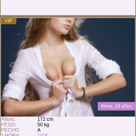
VIP
Anna, 18 años
Altura:
172 cm
PESO:
50 kg
PECHO:
A
1 HORA:
100€