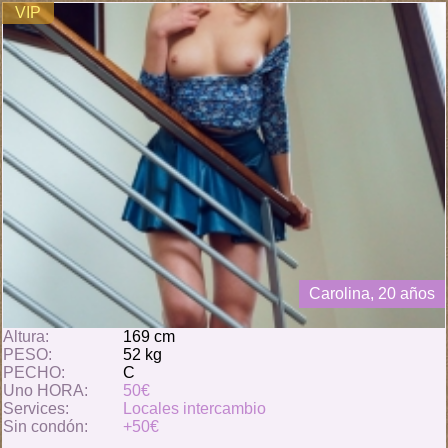
VIP
Carolina, 20 años
Altura:
169 cm
PESO:
52 kg
PECHO:
C
Uno HORA:
50€
Services:
Locales intercambio
Sin condón:
+50€