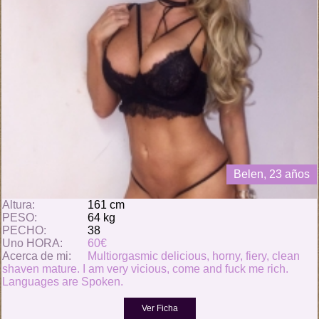
Belen, 23 años
Altura:
161 cm
PESO:
64 kg
PECHO:
38
Uno HORA:
60€
Acerca de mi:
Multiorgasmic delicious, horny, fiery, clean
shaven mature. I am very vicious, come and fuck me rich.
Languages ​​are Spoken.