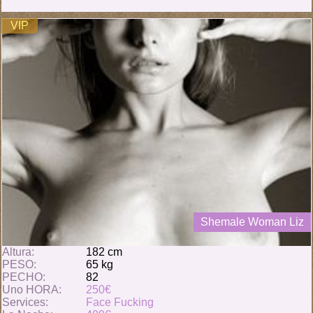
VIP
Shemale Woman Liz
Altura:
182 cm
PESO:
65 kg
PECHO:
82
Uno HORA:
250€
Services:
Face Fucking