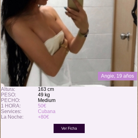
Angie, 19 años
Altura:
163 cm
PESO:
49 kg
PECHO:
Medium
1 HORA:
50€
Services:
Cubana
La Noche:
+80€