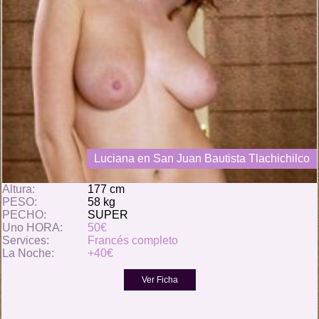
Luciana en San Juan Bautista Tlachichilco
Altura:
177 cm
PESO:
58 kg
PECHO:
SUPER
Uno HORA:
50€
Services:
Francés completo
La Noche:
+40€