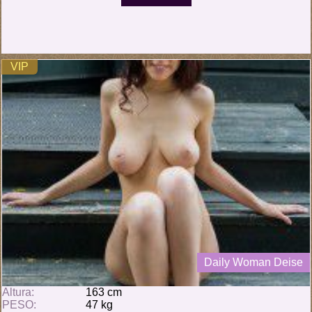
VIP
Daily Woman Deise
Altura:
163 cm
PESO:
47 kg