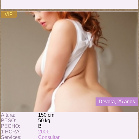
VIP
Devora, 25 años
Altura:
150 cm
PESO:
50 kg
PECHO:
B
1 HORA:
200€
Services:
Consultar