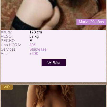
María, 20 años
Altura:
178 cm
PESO:
57 kg
PECHO:
E
Uno HORA:
80€
Services:
Striptease
Anal:
+30€
VIP