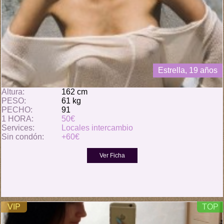
Estrella, 19 años
Altura:
162 cm
PESO:
61 kg
PECHO:
91
1 HORA:
50€
Services:
Locales intercambio
Sin condón:
+60€
VIP
TOP