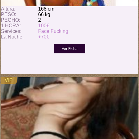
Altura:
168 cm
PESO:
66 kg
PECHO:
2
1 HORA:
100€
Services:
Face Fucking
La Noche:
+70€
VIP