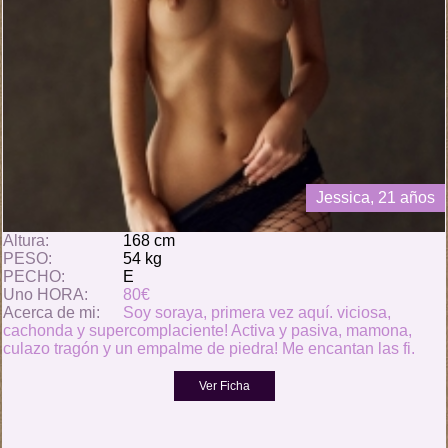
Jessica, 21 años
Altura:
168 cm
PESO:
54 kg
PECHO:
E
Uno HORA:
80€
Acerca de mi:
Soy soraya, primera vez aquí. viciosa,
cachonda y supercomplaciente! Activa y pasiva, mamona,
culazo tragón y un empalme de piedra! Me encantan las fi.