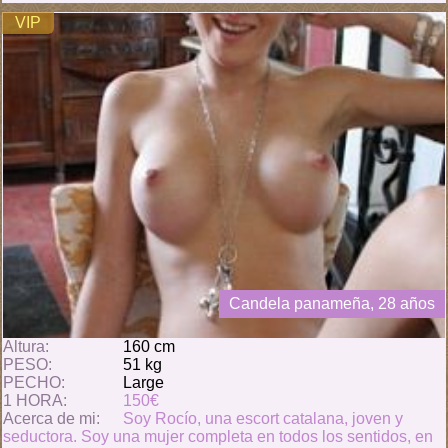
VIP
Candela panameña, 28 años
Altura:
160 cm
PESO:
51 kg
PECHO:
Large
1 HORA:
150€
Acerca de mi:
Soy Rocío, una escort catalana, joven y
seductora. Soy una mujer completa en todos los sentidos, en