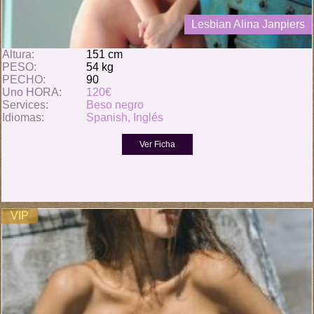
Lesbian Alina Janpiers
Altura:
151 cm
PESO:
54 kg
PECHO:
90
Uno HORA:
120€
Services:
Beso negro
Idiomas:
Spanish, Inglés
VIP