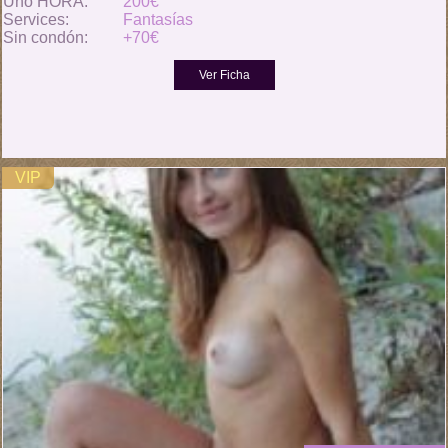
Uno HORA:
200€
Services:
Fantasías
Sin condón:
+70€
VIP