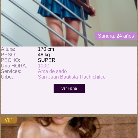
Sandra, 24 años
Altura:
170 cm
PESO:
48 kg
PECHO:
SUPER
Uno HORA:
100€
Services:
Ama de sado
Urbe:
San Juan Bautista Tlachichilco
VIP