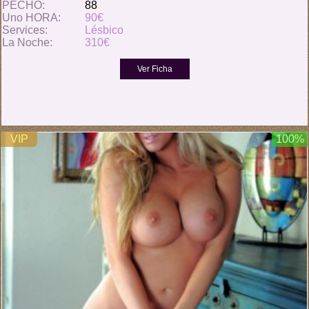
PECHO:
88
Uno HORA:
90€
Services:
Lésbico
La Noche:
310€
VIP
100%