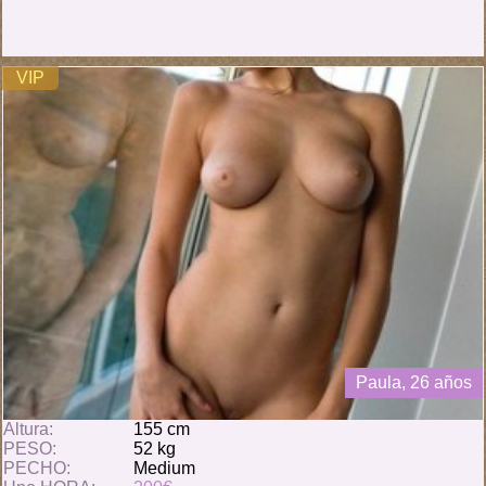
VIP
Paula, 26 años
Altura:
155 cm
PESO:
52 kg
PECHO:
Medium