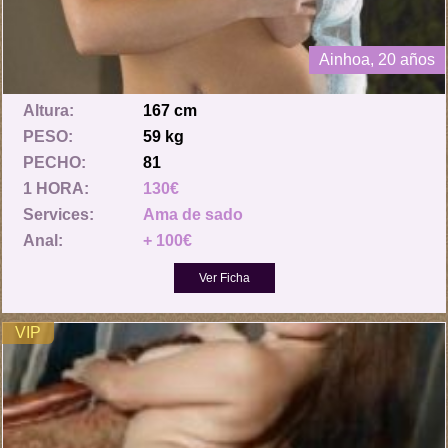
Ainhoa, 20 años
Altura:
167 cm
PESO:
59 kg
PECHO:
81
1 HORA:
130€
Services:
Ama de sado
Anal:
+ 100€
VIP