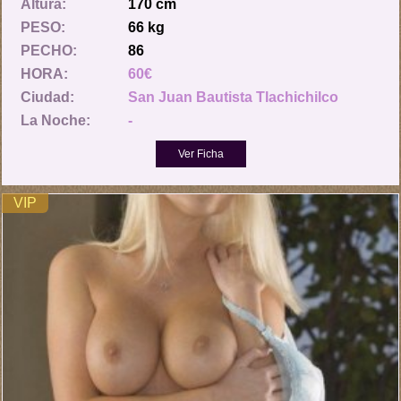
Altura:
170 cm
PESO:
66 kg
PECHO:
86
HORA:
60€
Ciudad:
San Juan Bautista Tlachichilco
La Noche:
-
VIP