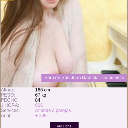
Sara en San Juan Bautista Tlachichilco
Altura:
166 cm
PESO:
67 kg
PECHO:
84
1 HORA:
60€
Services:
Atiende a parejas
Anal:
+ 30€