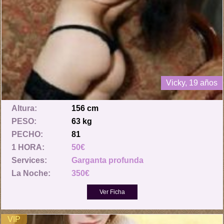
Vicky, 19 años
Altura:
156 cm
PESO:
63 kg
PECHO:
81
1 HORA:
50€
Services:
Garganta profunda
La Noche:
350€
VIP